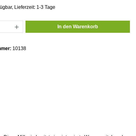
ügbar, Lieferzeit: 1-3 Tage
Anzahl: Gib den gewünschten Wert ein oder
In den Warenkorb
mmer:
10138