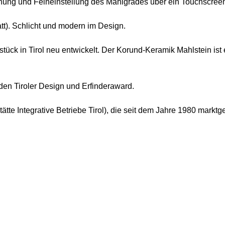
enung und Feineinstellung des Mahlgrades über ein Touchscreen.
tt). Schlicht und modern im Design.
ck in Tirol neu entwickelt. Der Korund-Keramik Mahlstein ist e
den Tiroler Design und Erfinderaward.
ätte Integrative Betriebe Tirol), die seit dem Jahre 1980 markt