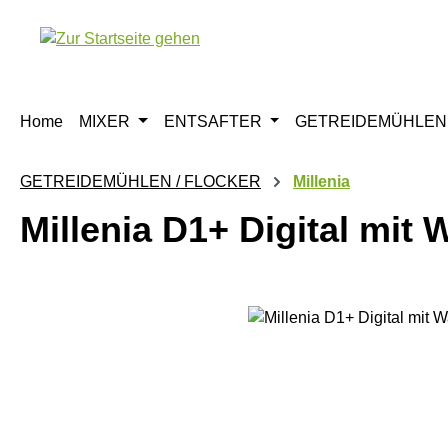
m Hauptinhalt springen
Zur Suche springen
Zur Hauptnavigation springen
Home
MIXER
ENTSAFTER
GETREIDEMÜHLEN 
GETREIDEMÜHLEN / FLOCKER
Millenia
Millenia D1+ Digital mit
Bildergalerie überspringen