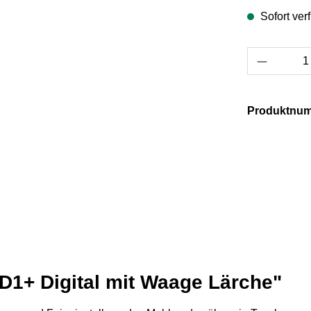
Sofort verf
Produkt 
Produktnu
 D1+ Digital mit Waage Lärche"