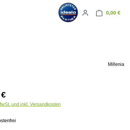
0,00 €
Ware
Millenia
eis:
 €
 MwSt. und inkl. Versandkosten
stenfrei