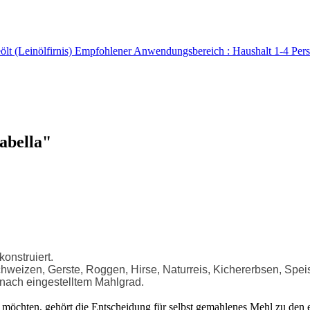
ölt (Leinölfirnis) Empfohlener Anwendungsbereich : Haushalt 1-4 P
abella"
konstruiert.
chweizen, Gerste, Roggen, Hirse, Naturreis, Kichererbsen, Sp
e nach eingestelltem Mahlgrad.
öchten, gehört die Entscheidung für selbst gemahlenes Mehl zu den er