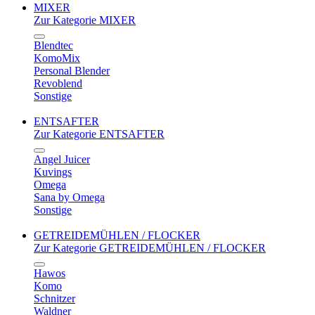
MIXER
Zur Kategorie MIXER
Blendtec
KomoMix
Personal Blender
Revoblend
Sonstige
ENTSAFTER
Zur Kategorie ENTSAFTER
Angel Juicer
Kuvings
Omega
Sana by Omega
Sonstige
GETREIDEMÜHLEN / FLOCKER
Zur Kategorie GETREIDEMÜHLEN / FLOCKER
Hawos
Komo
Schnitzer
Waldner