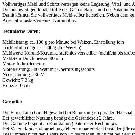
Vollwertiges Mehl und Schrot vertragen keine Lagerung. Vital- und Ar
Die hochwertigen Inhaltsstoffe des Getreidekorns und der Vitaminreic
Damit können Sie vollwertiges Mehl selber herstellen. Neben dem gu
Anschaffungskosten einer Kornmühle.
Technische Daten:
Mahlleistung: ca. 100 g pro Minute bei Weizen, Einstellung fein
Trichterfüllmenge: ca. 500 g (bei Weizen)
Mahlwerk: Korund/Keramik, stufenlos verstellbar (mehlfein bis grobe
Mahlstein Durchmesser: 90 mm
Motor: Industriemotor
Motorleistung: 380 Watt mit Überhitzungsschutz
Netzspannung: 230 V
Gewicht: 7,3 kg
Höhe: 310 cm
Garantie:
Die Firma Luba GmbH gewährt bei Benutzung im privaten Haushalt 5
Bei gewerblicher Nutzung beträgt die Garantiezeit 2 Jahre.
Die Garantie beginnt ab Kaufdatum (Datum der Rechnung).
Bei Material- oder Verarbeitungsfehlern repariert der Hersteller (Fi
Dies umfasst nicht den Ersatz von Folgeschäden, gilt nicht bei Verlus