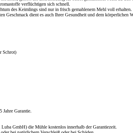
omastoffe verflüchtigen sich schnell.
htum des Keimlings sind nur in frisch gemahlenem Mehl voll erhalten. 
ten Geschmack dient es auch Ihrer Gesundheit und dem körperlichen W
r Schrot)
 Jahre Garantie.
rma Luba GmbH) die Mühle kostenlos innerhalb der Garantiezeit.
t oder bei natürlichem Verschleiß oder bei Schäden,